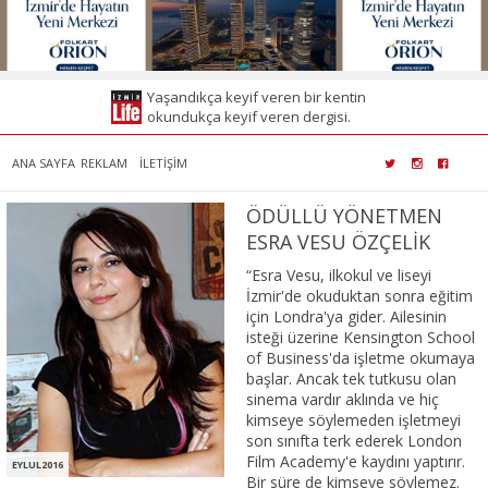
Yaşandıkça keyif veren bir kentin
okundukça keyif veren dergisi.
ANA SAYFA
REKLAM
İLETİŞİM
ÖDÜLLÜ YÖNETMEN
ESRA VESU ÖZÇELİK
“Esra Vesu, ilkokul ve liseyi
İzmir'de okuduktan sonra eğitim
için Londra'ya gider. Ailesinin
isteği üzerine Kensington School
of Business'da işletme okumaya
başlar. Ancak tek tutkusu olan
sinema vardır aklında ve hiç
kimseye söylemeden işletmeyi
son sınıfta terk ederek London
Film Academy'e kaydını yaptırır.
EYLUL2016
Bir süre de kimseye söylemez.