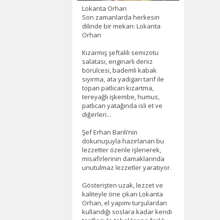
Lokanta Orhan
Son zamanlarda herkesin
dilinde bir mekan: Lokanta
Orhan
Kızarmış şeftalili semizotu
salatası, enginarlı deniz
börülcesi, bademli kabak
sıyırma, ata yadigarı tarif ile
topan patlıcan kızartma,
tereyağlı işkembe, humus,
patlıcan yatağında isli et ve
diğerleri...
Şef Erhan Barili’nin
dokunuşuyla hazırlanan bu
lezzetter özenle işlenerek,
misafirlerinin damaklarında
unutulmaz lezzetler yaratıyor.
Gösterişten uzak, lezzet ve
kaliteyle öne çıkan Lokanta
Orhan, el yapımı turşulardan
kullandığı soslara kadar kendi