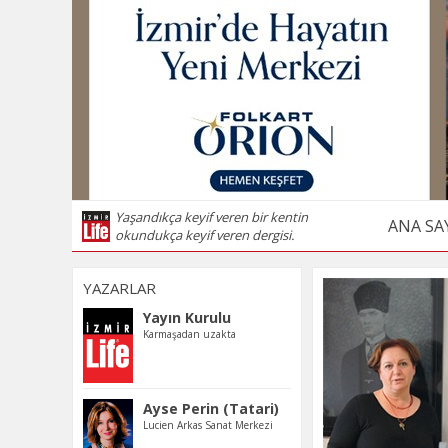
Yaşandıkça keyif veren bir kentin
ANA SA
okundukça keyif veren dergisi.
YAZARLAR
Yayın Kurulu
Karmaşadan uzakta
Ayse Perin (Tatari)
Lucien Arkas Sanat Merkezi