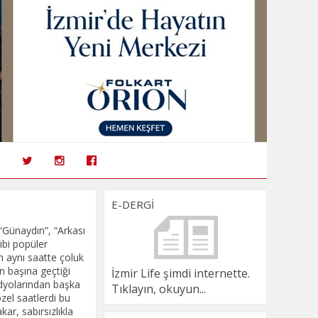
E-DERGİ
“Günaydın”, “Arkası
ibi popüler
ün aynı saatte çoluk
n başına geçtiği
İzmir Life şimdi internette.
adyolarından başka
Tıklayın, okuyun...
zel saatlerdi bu
ar, sabırsızlıkla