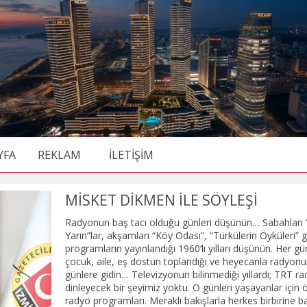
YFA
REKLAM
İLETİŞİM
MİSKET DİKMEN İLE SÖYLEŞİ
Radyonun baş tacı olduğu günleri düşünün… Sabahları 
Yarın”lar, akşamları “Köy Odası”, “Türkülerin Öyküleri” g
programların yayınlandığı 1960’lı yılları düşünün. Her g
çocuk, aile, eş dostun toplandığı ve heyecanla radyonu
günlere gidin… Televizyonun bilinmediği yıllardı; TRT r
dinleyecek bir şeyimiz yoktu. O günleri yaşayanlar için ö
radyo programları. Meraklı bakışlarla herkes birbirine bak