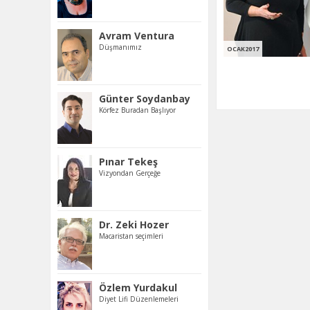
Avram Ventura
Düşmanımız
OCAK2017
Günter Soydanbay
Körfez Buradan Başlıyor
Pınar Tekeş
Vizyondan Gerçeğe
Dr. Zeki Hozer
Macaristan seçimleri
Özlem Yurdakul
Diyet Lifi Düzenlemeleri