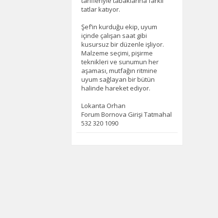
tarifleriyle tabaklarına farklı
tatlar katıyor.
Şef’in kurduğu ekip, uyum
içinde çalışan saat gibi
kusursuz bir düzenle işliyor.
Malzeme seçimi, pişirme
teknikleri ve sunumun her
aşaması, mutfağın ritmine
uyum sağlayan bir bütün
halinde hareket ediyor.
Lokanta Orhan
Forum Bornova Girişi Tatmahal