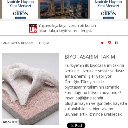
Yaşandıkça keyif veren bir kentin
okundukça keyif veren dergisi.
ANA SAYFA
REKLAM
İLETİŞİM
BİYOTASARIM TAKIMI
Türkiye’nin ilk biyotasarım takımı
İzmir’de... İzmir’de sessiz sedasız
ama önemli işler yapılıyor.
Örneğin Türkiye’nin ilk
biyotasarım takımının İzmir’de
kurulduğunu biliyor muydunuz?
İnsan sağlığına tehdit
oluşturmayan ve gündelik hayatta
kullanılabilecek biyotasarım
ürünleri artık İzmir’de üretilecek.
NISAN2018