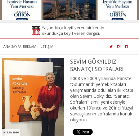
Yaşandıkça keyif veren bir kentin
okundukça keyif veren dergisi.
ANA SAYFA
REKLAM
İLETİŞİM
SEVİM GÖKYILDIZ -
SANATÇI SOFRALARI
2008 ve 2009 yıllarında Paris’te
“Gourmand” yemek kitapları
yarışmasında ödül alan iki kitabı
olan Sevim Gökyıldız, “Sanatçı
Sofraları” isimli yeni eseriyle
okurları 19’uncu ve 20’inci Yüzyıl
sanatçılarının sofralarına konuk
oluyoruz.
NISAN2016