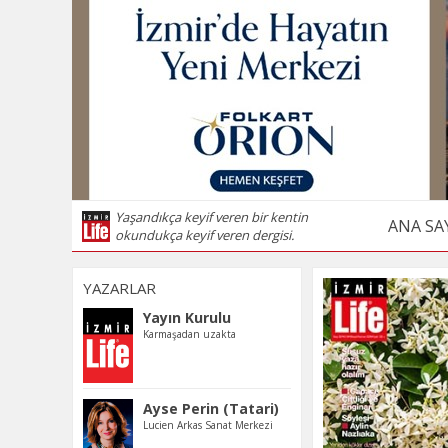
Yaşandıkça keyif veren bir kentin
ANA SA
okundukça keyif veren dergisi.
YAZARLAR
Yayın Kurulu
Karmaşadan uzakta
Ayse Perin (Tatari)
Lucien Arkas Sanat Merkezi