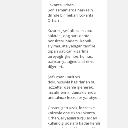
Lokanta Orhan
Son zamanlarda herkesin
dilinde bir mekan: Lokanta
Orhan
Kızarmış şeftalili semizotu
salatası, enginarlı deniz
börülcesi, bademli kabak
sıyırma, ata yadigarı tarif ile
topan patlıcan kızartma,
tereyağlı işkembe, humus,
patlıcan yatağında isli et ve
diğerleri...
Şef Erhan Barili’nin
dokunuşuyla hazırlanan bu
lezzetter özenle işlenerek,
misafirlerinin damaklarında
unutulmaz lezzetler yaratıyor.
Gösterişten uzak, lezzet ve
kaliteyle öne çıkan Lokanta
Orhan, el yapımı turşulardan
kullandığı soslara kadar kendi