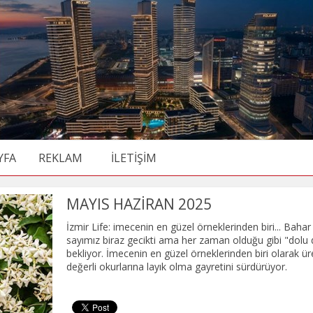
YFA
REKLAM
İLETİŞİM
MAYIS HAZİRAN 2025
İzmir Life: imecenin en güzel örneklerinden biri... Bahar
sayımız biraz gecikti ama her zaman olduğu gibi "dolu do
bekliyor. İmecenin en güzel örneklerinden biri olarak üre