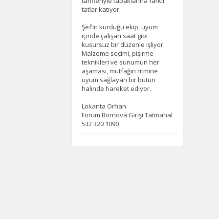
tarifleriyle tabaklarına farklı
tatlar katıyor.
Şef’in kurduğu ekip, uyum
içinde çalışan saat gibi
kusursuz bir düzenle işliyor.
Malzeme seçimi, pişirme
teknikleri ve sunumun her
aşaması, mutfağın ritmine
uyum sağlayan bir bütün
halinde hareket ediyor.
Lokanta Orhan
Forum Bornova Girişi Tatmahal