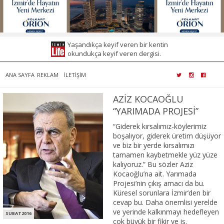
Yaşandıkça keyif veren bir kentin
okundukça keyif veren dergisi.
ANA SAYFA
REKLAM
İLETİŞİM
AZİZ KOCAOĞLU
“YARIMADA PROJESİ”
“Giderek kırsalımız-köylerimiz
boşalıyor, giderek üretim düşüyor
ve biz bir yerde kırsalımızı
tamamen kaybetmekle yüz yüze
kalıyoruz.” Bu sözler Aziz
Kocaoğlu’na ait. Yarımada
Projesi’nin çıkış amacı da bu.
Küresel sorunlara İzmir’den bir
cevap bu. Daha önemlisi yerelde
ve yerinde kalkınmayı hedefleyen
SUBAT2016
çok büyük bir fikir ve iş.