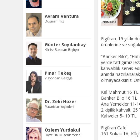
Avram Ventura
Düşmanımız
EKIM2016
Figüran. 19 yıldır 
Günter Soydanbay
ürünlerine ve soğuk
Körfez Buradan Başlıyor
“Banker Bilo”, “Haf
yerde tattığımız lez
kahvaltılık servis e
Pınar Tekeş
anında hazırlanarak
Vizyondan Gerçeğe
olmayacaksınız. Unu
Kel Mahmut 16 TL
Banker Bilo 16 TL
Dr. Zeki Hozer
Ana Yemekler 11-1
Macaristan seçimleri
2 kişilik kahvaltı 25
Kahveler 5- 10 TL
Figüran Cafe
Özlem Yurdakul
161 Sokak 1A, Küç
Diyet Lifi Düzenlemeleri