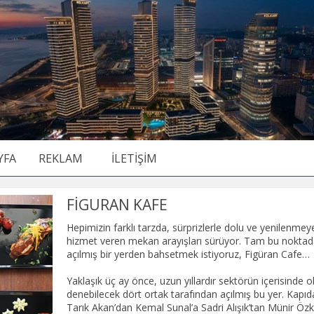
YFA
REKLAM
İLETİŞİM
FİGURAN KAFE
Hepimizin farklı tarzda, sürprizlerle dolu ve yenilenmeye 
hizmet veren mekan arayışları sürüyor. Tam bu noktad
açılmış bir yerden bahsetmek istiyoruz, Figüran Cafe…
Yaklaşık üç ay önce, uzun yıllardır sektörün içerisinde 
denebilecek dört ortak tarafından açılmış bu yer. Kapıda
Tarık Akan’dan Kemal Sunal’a Sadri Alışık’tan Münir Özk