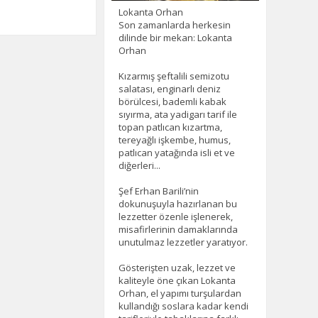
Lokanta Orhan
Son zamanlarda herkesin
dilinde bir mekan: Lokanta
Orhan
Kızarmış şeftalili semizotu
salatası, enginarlı deniz
börülcesi, bademli kabak
sıyırma, ata yadigarı tarif ile
topan patlıcan kızartma,
tereyağlı işkembe, humus,
patlıcan yatağında isli et ve
diğerleri...
Şef Erhan Barili’nin
dokunuşuyla hazırlanan bu
lezzetter özenle işlenerek,
misafirlerinin damaklarında
unutulmaz lezzetler yaratıyor.
Gösterişten uzak, lezzet ve
kaliteyle öne çıkan Lokanta
Orhan, el yapımı turşulardan
kullandığı soslara kadar kendi