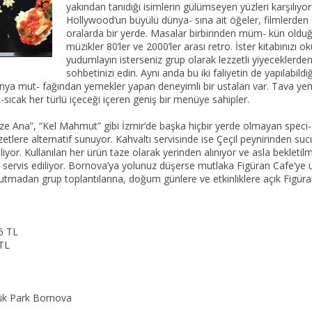
yakından tanıdığı isimlerin gülümseyen yüzleri karşılıyor
Hollywood’un büyülü dünya- sına ait öğeler, filmlerden 
oralarda bir yerde. Masalar birbirinden müm- kün oldu
müzikler 80’ler ve 2000’ler arası retro. İster kitabınızı 
yudumlayın isterseniz grup olarak lezzetli yiyeceklerde
sohbetinizi edin. Aynı anda bu iki faliyetin de yapılabild
dünya mut- fağından yemekler yapan deneyimli bir ustaları var. Tava y
-sıcak her türlü içeceği içeren geniş bir menüye sahipler.
ize Ana”, “Kel Mahmut” gibi İzmir’de başka hiçbir yerde olmayan speci-
zetlere alternatif sunuyor. Kahvaltı servisinde ise Çeçil peynirinden su
diliyor. Kullanılan her ürün taze olarak yerinden alınıyor ve asla bekleti
 servis ediliyor. Bornova’ya yolunuz düşerse mutlaka Figüran Cafe’ye 
tmadan grup toplantılarına, doğum günlere ve etkinliklere açık Figüra
6 TL
 TL
ük Park Bornova