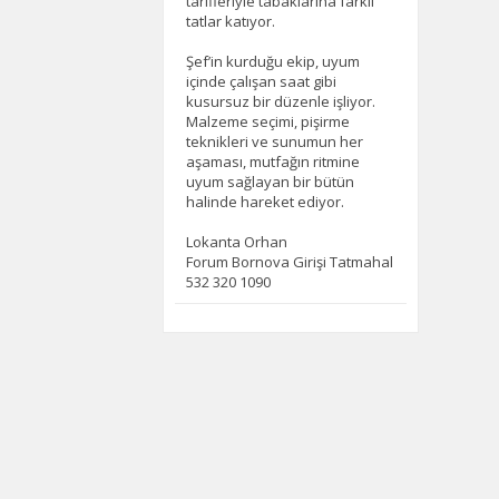
tarifleriyle tabaklarına farklı
tatlar katıyor.
Şef’in kurduğu ekip, uyum
içinde çalışan saat gibi
kusursuz bir düzenle işliyor.
Malzeme seçimi, pişirme
teknikleri ve sunumun her
aşaması, mutfağın ritmine
uyum sağlayan bir bütün
halinde hareket ediyor.
Lokanta Orhan
Forum Bornova Girişi Tatmahal