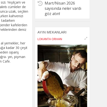
 sizi. Yeşilçam ve
Mart/Nisan 2026
alıntı cümleler de
sayısında neler vardı
ğunca uzak, seçilen
göz atın!
okurken kahvenizi
n tadarken
iğiender kafelerden
emeklerinden deniz
AYIN MEKANLARI
LOKANTA ORHAN
 al yemekler, her
cuğa kadar 30 çeşit
lmeden sipariş
uğra- yın, pişman
n Cafe.