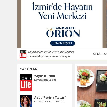
Yaşandıkça keyif veren bir kentin
ANA SA
okundukça keyif veren dergisi.
YAZARLAR
Yayın Kurulu
Karmaşadan uzakta
Ayse Perin (Tatari)
Lucien Arkas Sanat Merkezi