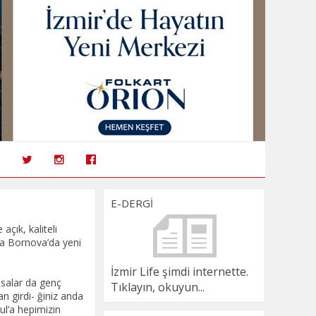
E-DERGİ
açık, kaliteli
a Bornova’da yeni
İzmir Life şimdi internette.
olsalar da genç
Tıklayın, okuyun...
n girdi- ğiniz anda
ul’a hepimizin