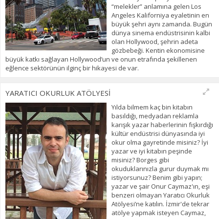
“melekler” anlamına gelen Los
Angeles Kaliforniya eyaletinin en
büyük şehri aynı zamanda. Bugün
dünya sinema endüstrisinin kalbi
olan Hollywood, şehrin adeta
gözbebeği. Kentin ekonomisine
büyük katkı sağlayan Hollywood’un ve onun etrafında şekillenen
eğlence sektörünün ilginç bir hikayesi de var.
YARATICI OKURLUK ATÖLYESİ
Yılda bilmem kaç bin kitabın
basıldığı, medyadan reklamla
karışık yazar haberlerinin fışkırdığı
kültür endüstrisi dünyasında iyi
okur olma gayretinde misiniz? İyi
yazar ve iyi kitabın peşinde
misiniz? Borges gibi
okuduklarınızla gurur duymak mı
istiyorsunuz? Benim gibi yapın;
yazar ve şair Onur Caymaz'ın, eşi
benzeri olmayan Yaratıcı Okurluk
Atölyesi’ne katılın. İzmir'de tekrar
atölye yapmak isteyen Caymaz,