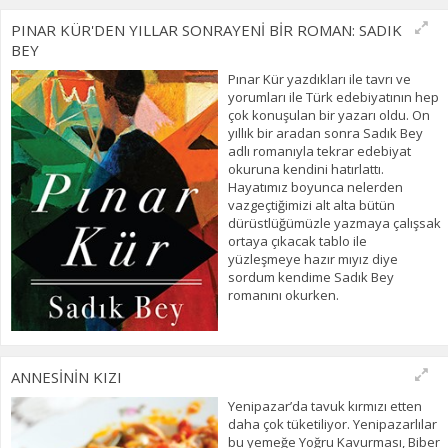
PINAR KÜR'DEN YILLAR SONRAYENİ BİR ROMAN: SADIK
BEY
Pınar Kür yazdıkları ile tavrı ve
yorumları ile Türk edebiyatının hep
çok konuşulan bir yazarı oldu. On
yıllık bir aradan sonra Sadık Bey
adlı romanıyla tekrar edebiyat
okuruna kendini hatırlattı.
Hayatımız boyunca nelerden
vazgeçtiğimizi alt alta bütün
dürüstlüğümüzle yazmaya çalışsak
ortaya çıkacak tablo ile
yüzleşmeye hazır mıyız diye
sordum kendime Sadık Bey
romanını okurken.
ANNESİNİN KIZI
Yenipazar’da tavuk kırmızı etten
daha çok tüketiliyor. Yenipazarlılar
bu yemeğe Yoğru Kavurması, Biber