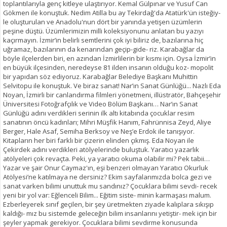
toplantılarıyla genç kitleye ulaştırıyor. Kemal Gülpınar ve Yusuf Can
Gökmen ile konuştuk. Nedim Atilla bu ay Tekirdağ'da Atatürk'ün isteğiy-
le oluşturulan ve Anadolu'nun dört bir yanında yetişen üzümlerin
peşine düştü. Üzümlerimizin milli koleksiyonunu anlatan bu yazıyı
kaçırmayın. İzmir’in belirli semtlerini çok iyi biliriz de, bazılarına hiç
uğramaz, bazılarının da kenarından geçip-gide- riz. Karabağlar da
böyle ilçelerden biri, en azından İzmirlilerin bir kısmı için. Oysa İzmir’in
en büyük ilçesinden, neredeyse 81 ilden insanın olduğu koz- mopolit
bir yapıdan söz ediyoruz. Karabağlar Belediye Başkanı Muhittin
Selvitopu ile konuştuk. Ve biraz sanat! Nar’ın Sanat Günlüğü... Nazlı Eda
Noyan, İzmirli bir canlandırma filmleri yönetmeni, illüstratör, Bahçeşehir
Üniversitesi Fotoğrafçılık ve Video Bölüm Başkanı… Nar’ın Sanat
Günlüğü adını verdikleri serinin ilk altı kitabında çocuklar resim
sanatının öncü kadınları; Mihri Müşfik Hanım, Fahrünnisa Zeyd, Aliye
Berger, Hale Asaf, Semiha Berksoy ve Neş’e Erdok ile tanışıyor.
Kitapların her biri farklı bir çizerin elinden çıkmış. Eda Noyan ile
Çekirdek adını verdikleri atölyelerinde buluştuk. Yaratıcı yazarlık
atölyeleri çok revaçta. Peki, ya yaratıcı okuma olabilir mi? Pek tabii…
Yazar ve şair Onur Caymaz'ın, eşi benzeri olmayan Yaratıcı Okurluk
Atölyesi’ne katılmaya ne dersiniz? Ekim sayfalarımızda bolca gezi ve
sanat varken bilimi unuttuk mu sandınız? Çocuklara bilimi sevdi- recek
yeni bir yol var: Eğlenceli Bilim... Eğitim siste- minin karmaşası malum.
Ezberleyerek sınıf geçilen, bir şey üretmekten ziyade kalıplara sıkışıp
kaldığı- mız bu sistemde geleceğin bilim insanlarını yetiştir- mek için bir
şeyler yapmak gerekiyor. Çocuklara bilimi sevdirme konusunda