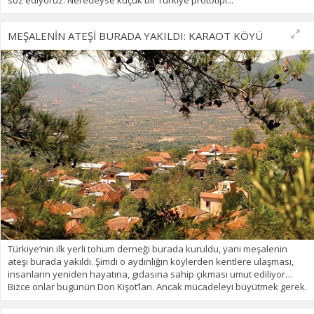
MEŞALENİN ATEŞİ BURADA YAKILDI: KARAOT KÖYÜ
Türkiye’nin ilk yerli tohum derneği burada kuruldu, yani meşalenin
ateşi burada yakıldı. Şimdi o aydınlığın köylerden kentlere ulaşması,
insanların yeniden hayatına, gıdasına sahip çıkması umut ediliyor…
Bizce onlar bugünün Don Kişot’ları. Ancak mücadeleyi büyütmek gerek.