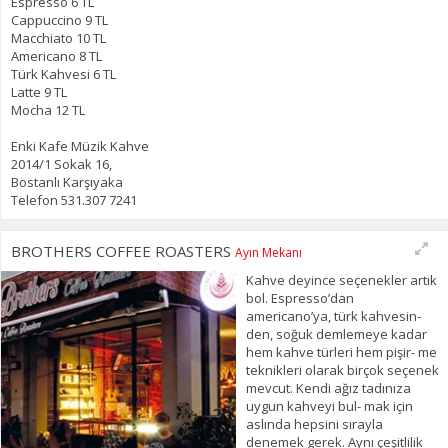
Espresso 6 TL
Cappuccino 9 TL
Macchiato 10 TL
Americano 8 TL
Türk Kahvesi 6 TL
Latte 9 TL
Mocha 12 TL
Enki Kafe Müzik Kahve
2014/1 Sokak 16,
Bostanlı Karşıyaka
Telefon 531.307 7241
BROTHERS COFFEE ROASTERS
Ayın Mekanı
Kahve deyince seçenekler artık
bol. Espresso’dan
americano’ya, türk kahvesin-
den, soğuk demlemeye kadar
hem kahve türleri hem pişir- me
teknikleri olarak birçok seçenek
mevcut. Kendi ağız tadınıza
uygun kahveyi bul- mak için
aslında hepsini sırayla
denemek gerek. Aynı çeşitlilik