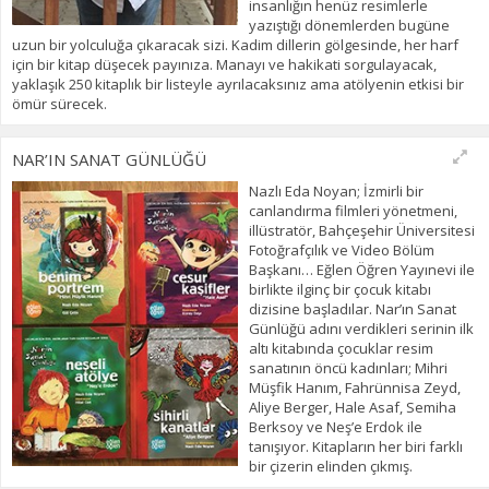
insanlığın henüz resimlerle
yazıştığı dönemlerden bugüne
uzun bir yolculuğa çıkaracak sizi. Kadim dillerin gölgesinde, her harf
için bir kitap düşecek payınıza. Manayı ve hakikati sorgulayacak,
yaklaşık 250 kitaplık bir listeyle ayrılacaksınız ama atölyenin etkisi bir
ömür sürecek.
NAR’IN SANAT GÜNLÜĞÜ
Nazlı Eda Noyan; İzmirli bir
canlandırma filmleri yönetmeni,
illüstratör, Bahçeşehir Üniversitesi
Fotoğrafçılık ve Video Bölüm
Başkanı… Eğlen Öğren Yayınevi ile
birlikte ilginç bir çocuk kitabı
dizisine başladılar. Nar’ın Sanat
Günlüğü adını verdikleri serinin ilk
altı kitabında çocuklar resim
sanatının öncü kadınları; Mihri
Müşfik Hanım, Fahrünnisa Zeyd,
Aliye Berger, Hale Asaf, Semiha
Berksoy ve Neş’e Erdok ile
tanışıyor. Kitapların her biri farklı
bir çizerin elinden çıkmış.