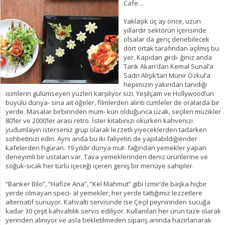
Cafe…
Yaklaşık üç ay önce, uzun
yıllardır sektörün içerisinde
olsalar da genç denebilecek
dört ortak tarafından açılmış bu
yer. Kapıdan girdi- ğiniz anda
Tarık Akan’dan Kemal Sunal’a
Sadri Alışık’tan Münir Özkul’a
hepimizin yakından tanıdığı
isimlerin gülümseyen yüzleri karşılıyor sizi. Yeşilçam ve Hollywood’un
büyülü dünya- sına ait öğeler, filmlerden alıntı cümleler de oralarda bir
yerde. Masalar birbirinden müm- kün olduğunca uzak, seçilen müzikler
80’ler ve 2000’ler arası retro. İster kitabınızı okurken kahvenizi
yudumlayın isterseniz grup olarak lezzetli yiyeceklerden tadarken
sohbetinizi edin. Aynı anda bu iki faliyetin de yapılabildiğiender
kafelerden Figüran. 19 yıldır dünya mut- fağından yemekler yapan
deneyimli bir ustaları var. Tava yemeklerinden deniz ürünlerine ve
soğuk-sıcak her türlü içeceği içeren geniş bir menüye sahipler.
“Banker Bilo”, “Hafize Ana”, “Kel Mahmut” gibi İzmir’de başka hiçbir
yerde olmayan speci- al yemekler, her yerde tattığımız lezzetlere
alternatif sunuyor. Kahvaltı servisinde ise Çeçil peynirinden sucuğa
kadar 30 çeşit kahvaltılık servis ediliyor. Kullanılan her ürün taze olarak
yerinden alınıyor ve asla bekletilmeden sipariş anında hazırlanarak