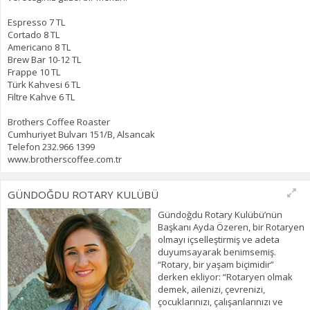
Espresso 7 TL
Cortado 8 TL
Americano 8 TL
Brew Bar 10-12 TL
Frappe 10 TL
Türk Kahvesi 6 TL
Filtre Kahve 6 TL
Brothers Coffee Roaster
Cumhuriyet Bulvarı 151/B, Alsancak
Telefon 232.966 1399
www.brotherscoffee.com.tr
GÜNDOĞDU ROTARY KULÜBÜ
Gündoğdu Rotary Kulübü’nün
Başkanı Ayda Özeren, bir Rotaryen
olmayı içselleştirmiş ve adeta
duyumsayarak benimsemiş.
“Rotary, bir yaşam biçimidir”
derken ekliyor: “Rotaryen olmak
demek, ailenizi, çevrenizi,
çocuklarınızı, çalışanlarınızı ve