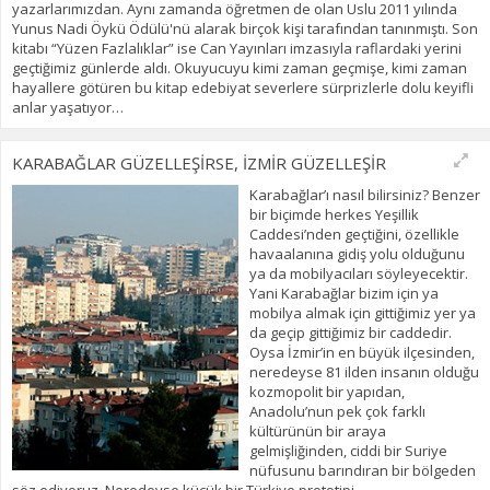
yazarlarımızdan. Aynı zamanda öğretmen de olan Uslu 2011 yılında
Yunus Nadi Öykü Ödülü'nü alarak birçok kişi tarafından tanınmıştı. Son
kitabı “Yüzen Fazlalıklar” ise Can Yayınları imzasıyla raflardaki yerini
geçtiğimiz günlerde aldı. Okuyucuyu kimi zaman geçmişe, kimi zaman
hayallere götüren bu kitap edebiyat severlere sürprizlerle dolu keyifli
anlar yaşatıyor…
KARABAĞLAR GÜZELLEŞİRSE, İZMİR GÜZELLEŞİR
Karabağlar’ı nasıl bilirsiniz? Benzer
bir biçimde herkes Yeşillik
Caddesi’nden geçtiğini, özellikle
havaalanına gidiş yolu olduğunu
ya da mobilyacıları söyleyecektir.
Yani Karabağlar bizim için ya
mobilya almak için gittiğimiz yer ya
da geçip gittiğimiz bir caddedir.
Oysa İzmir’in en büyük ilçesinden,
neredeyse 81 ilden insanın olduğu
kozmopolit bir yapıdan,
Anadolu’nun pek çok farklı
kültürünün bir araya
gelmişliğinden, ciddi bir Suriye
nüfusunu barındıran bir bölgeden
söz ediyoruz. Neredeyse küçük bir Türkiye prototipi...