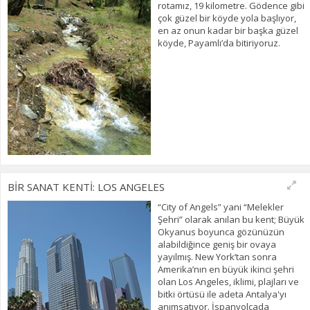
rotamız, 19 kilometre. Gödence gibi
çok güzel bir köyde yola başlıyor,
en az onun kadar bir başka güzel
köyde, Payamlı’da bitiriyoruz.
BİR SANAT KENTİ: LOS ANGELES
“City of Angels” yani “Melekler
Şehri” olarak anılan bu kent; Büyük
Okyanus boyunca gözünüzün
alabildiğince geniş bir ovaya
yayılmış. New York’tan sonra
Amerika’nın en büyük ikinci şehri
olan Los Angeles, iklimi, plajları ve
bitki örtüsü ile adeta Antalya'yı
anımsatıyor. İspanyolcada