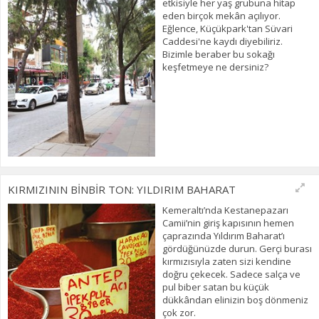
etkisiyle her yaş grubuna hitap
eden birçok mekân açılıyor.
Eğlence, Küçükpark'tan Süvari
Caddesi'ne kaydı diyebiliriz.
Bizimle beraber bu sokağı
keşfetmeye ne dersiniz?
KIRMIZININ BİNBİR TON: YILDIRIM BAHARAT
Kemeraltı’nda Kestanepazarı
Camii’nin giriş kapısının hemen
çaprazında Yıldırım Baharat’ı
gördüğünüzde durun. Gerçi burası
kırmızısıyla zaten sizi kendine
doğru çekecek. Sadece salça ve
pul biber satan bu küçük
dükkândan elinizin boş dönmeniz
çok zor.