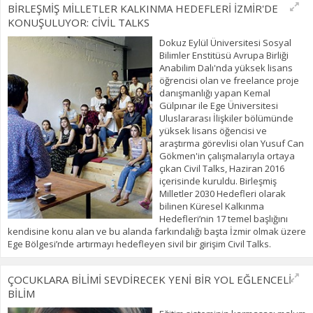
BİRLEŞMİŞ MİLLETLER KALKINMA HEDEFLERİ İZMİR'DE
KONUŞULUYOR: CİVİL TALKS
Dokuz Eylül Üniversitesi Sosyal
Bilimler Enstitüsü Avrupa Birliği
Anabilim Dalı'nda yüksek lisans
öğrencisi olan ve freelance proje
danışmanlığı yapan Kemal
Gülpınar ile Ege Üniversitesi
Uluslararası İlişkiler bölümünde
yüksek lisans öğencisi ve
araştırma görevlisi olan Yusuf Can
Gökmen'in çalışmalarıyla ortaya
çıkan Civil Talks, Haziran 2016
içerisinde kuruldu. Birleşmiş
Milletler 2030 Hedefleri olarak
bilinen Küresel Kalkınma
Hedefleri’nin 17 temel başlığını
kendisine konu alan ve bu alanda farkındalığı başta İzmir olmak üzere
Ege Bölgesi’nde artırmayı hedefleyen sivil bir girişim Civil Talks.
ÇOCUKLARA BİLİMİ SEVDİRECEK YENİ BİR YOL EĞLENCELİ
BİLİM