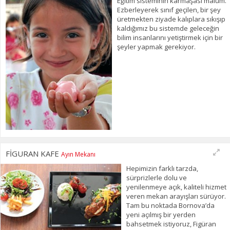
Eğitim sisteminin karmaşası malum.
Ezberleyerek sınıf geçilen, bir şey
üretmekten ziyade kalıplara sıkışıp
kaldığımız bu sistemde geleceğin
bilim insanlarını yetiştirmek için bir
şeyler yapmak gerekiyor.
FİGURAN KAFE
Ayın Mekanı
Hepimizin farklı tarzda,
sürprizlerle dolu ve
yenilenmeye açık, kaliteli hizmet
veren mekan arayışları sürüyor.
Tam bu noktada Bornova’da
yeni açılmış bir yerden
bahsetmek istiyoruz, Figüran