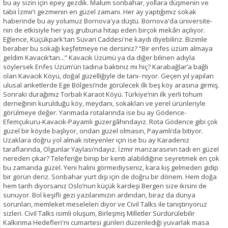
bu ay sizin için epey gezdik. Malum sonbahar, yollara düşmenin ve
tabii İzmir’i gezmenin en güzel zamanı. Her ay yaptığımız sokak
haberinde bu ay yolumuz Bornova'ya düştü. Bornova'da üniversite-
nin de etkisiyle her yaş grubuna hitap eden birçok mekân açılıyor.
Eğlence, Küçükpark'tan Süvari Caddesi'ne kaydı diyebiliriz. Bizimle
beraber bu sokağı keşfetmeye ne dersiniz? “Bir enfes üzüm almaya
geldim Kavacık’tan...” Kavacık Üzümü ya da diğer bilinen adıyla
söylersek Enfes Üzüm’ün tadına baktınız mı hiç? Karabağlar’a bağlı
olan Kavacık Köyü, doğal güzelliğiyle de tanı- nıyor. Geçen yıl yapılan
ulusal anketlerde Ege Bölgesi’nde görülecek ilk beş köy arasına girmiş.
Sonraki durağımız Torbalı Karaot Köyü. Türkiye’nin ilk yerli tohum
derneğinin kurulduğu köy, meydanı, sokakları ve yerel ürünleriyle
görülmeye değer. Yarımada rotalarında ise bu ay Gödence-
Efemçukuru-Kavacık-Payamlı güzergâhındayız. Rota Gödence gibi çok
güzel bir köyde başlıyor, ondan güzel olmasın, Payamlı’da bitiyor.
Uzaklara doğru yol almak isteyenler için ise bu ay Karadeniz
taraflarında, Olgunlar Yaylası’ndayız. İzmir manzarasının tadı en güzel
nereden çıkar? Teleferiğe binip bir kenti alabildiğine seyretmek en çok
bu zamanda güzel. Yeni halini görmediyseniz, kara kış gelmeden gidip
bir görün deriz. Sonbahar yurt dışı için de doğru bir dönem. Hem doğa
hem tarih diyorsanız Oslo’nun küçük kardeşi Bergen size ikisini de
sunuyor. Bol keşifli gezi yazılarımızın ardından, biraz da dünya
sorunları, memleket meseleleri diyor ve Civil Talks ile tanıştırıyoruz
sizleri. Civil Talks isimli oluşum, Birleşmiş Milletler Sürdürülebilir
Kalkınma Hedefleri'ni cumartesi günleri düzenlediği yuvarlak masa