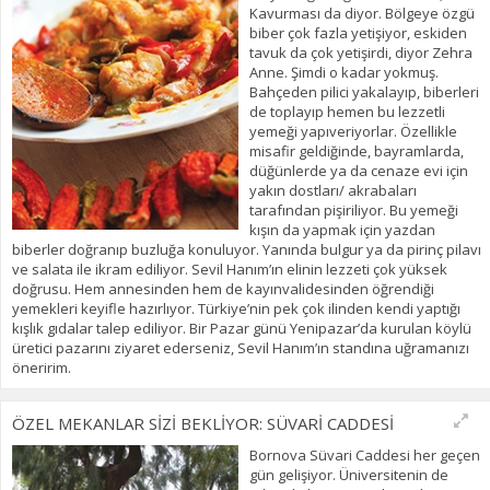
Kavurması da diyor. Bölgeye özgü
biber çok fazla yetişiyor, eskiden
tavuk da çok yetişirdi, diyor Zehra
Anne. Şimdi o kadar yokmuş.
Bahçeden pilici yakalayıp, biberleri
de toplayıp hemen bu lezzetli
yemeği yapıveriyorlar. Özellikle
misafir geldiğinde, bayramlarda,
düğünlerde ya da cenaze evi için
yakın dostları/ akrabaları
tarafından pişiriliyor. Bu yemeği
kışın da yapmak için yazdan
biberler doğranıp buzluğa konuluyor. Yanında bulgur ya da pirinç pilavı
ve salata ile ikram ediliyor. Sevil Hanım’ın elinin lezzeti çok yüksek
doğrusu. Hem annesinden hem de kayınvalidesinden öğrendiği
yemekleri keyifle hazırlıyor. Türkiye’nin pek çok ilinden kendi yaptığı
kışlık gıdalar talep ediliyor. Bir Pazar günü Yenipazar’da kurulan köylü
üretici pazarını ziyaret ederseniz, Sevil Hanım’ın standına uğramanızı
öneririm.
ÖZEL MEKANLAR SİZİ BEKLİYOR: SÜVARİ CADDESİ
Bornova Süvari Caddesi her geçen
gün gelişiyor. Üniversitenin de