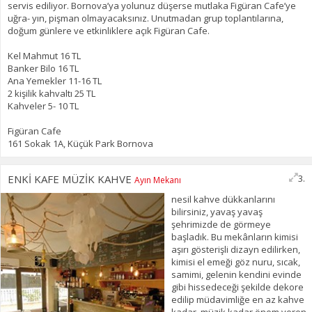
servis ediliyor. Bornova’ya yolunuz düşerse mutlaka Figüran Cafe’ye
uğra- yın, pişman olmayacaksınız. Unutmadan grup toplantılarına,
doğum günlere ve etkinliklere açık Figüran Cafe.
Kel Mahmut 16 TL
Banker Bilo 16 TL
Ana Yemekler 11-16 TL
2 kişilik kahvaltı 25 TL
Kahveler 5- 10 TL
Figüran Cafe
161 Sokak 1A, Küçük Park Bornova
ENKİ KAFE MÜZİK KAHVE
3.
Ayın Mekanı
nesil kahve dükkanlarını
bilirsiniz, yavaş yavaş
şehrimizde de görmeye
başladık. Bu mekânların kimisi
aşırı gösterişli dizayn edilirken,
kimisi el emeği göz nuru, sıcak,
samimi, gelenin kendini evinde
gibi hissedeceği şekilde dekore
edilip müdavimliğe en az kahve