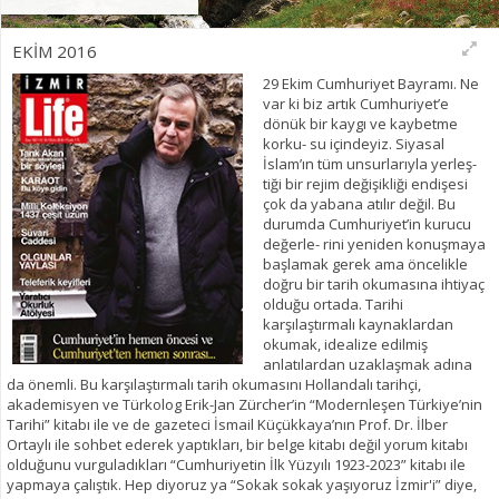
EKİM 2016
29 Ekim Cumhuriyet Bayramı. Ne
var ki biz artık Cumhuriyet’e
dönük bir kaygı ve kaybetme
korku- su içindeyiz. Siyasal
İslam’ın tüm unsurlarıyla yerleş-
tiği bir rejim değişikliği endişesi
çok da yabana atılır değil. Bu
durumda Cumhuriyet’in kurucu
değerle- rini yeniden konuşmaya
başlamak gerek ama öncelikle
doğru bir tarih okumasına ihtiyaç
olduğu ortada. Tarihi
karşılaştırmalı kaynaklardan
okumak, idealize edilmiş
anlatılardan uzaklaşmak adına
da önemli. Bu karşılaştırmalı tarih okumasını Hollandalı tarihçi,
akademisyen ve Türkolog Erik-Jan Zürcher’in “Modernleşen Türkiye’nin
Tarihi” kitabı ile ve de gazeteci İsmail Küçükkaya’nın Prof. Dr. İlber
Ortaylı ile sohbet ederek yaptıkları, bir belge kitabı değil yorum kitabı
olduğunu vurguladıkları “Cumhuriyetin İlk Yüzyılı 1923-2023” kitabı ile
yapmaya çalıştık. Hep diyoruz ya “Sokak sokak yaşıyoruz İzmir'i” diye,