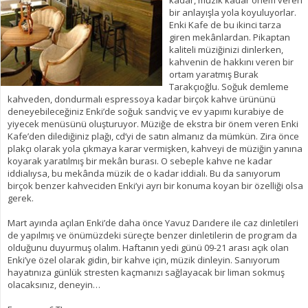
kadar, müzik kadar önem veren
bir anlayışla yola koyuluyorlar.
Enki Kafe de bu ikinci tarza
giren mekânlardan. Pikaptan
kaliteli müziğinizi dinlerken,
kahvenin de hakkını veren bir
ortam yaratmış Burak
Tarakçıoğlu. Soğuk demleme
kahveden, dondurmalı espressoya kadar birçok kahve ürününü
deneyebileceğiniz Enki’de soğuk sandviç ve ev yapımı kurabiye de
yiyecek menüsünü oluşturuyor. Müziğe de ekstra bir önem veren Enki
Kafe’den dilediğiniz plağı, cd’yi de satın almanız da mümkün. Zira önce
plakçı olarak yola çıkmaya karar vermişken, kahveyi de müziğin yanına
koyarak yaratılmış bir mekân burası. O sebeple kahve ne kadar
iddialıysa, bu mekânda müzik de o kadar iddialı. Bu da sanıyorum
birçok benzer kahveciden Enki’yi ayrı bir konuma koyan bir özelliği olsa
gerek.
Mart ayında açılan Enki’de daha önce Yavuz Darıdere ile caz dinletileri
de yapılmış ve önümüzdeki süreçte benzer dinletilerin de program da
olduğunu duyurmuş olalım. Haftanın yedi günü 09-21 arası açık olan
Enki’ye özel olarak gidin, bir kahve için, müzik dinleyin. Sanıyorum
hayatınıza günlük stresten kaçmanızı sağlayacak bir liman sokmuş
olacaksınız, deneyin…