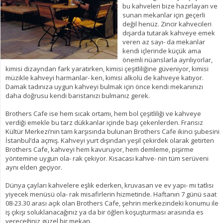
bu kahveleri bize hazırlayan ve
sunan mekanlar için geçerli
değil henüz. Zincir kahvecileri
dışarda tutarak kahveye emek
veren az sayı- da mekanlar
kendi içlerinde küçük ama
önemli nüanslarla ayrılıyorlar,
kimisi dizayndan fark yaratırken, kimisi çeşitliliğine güveniyor, kimisi
müzikle kahveyi harmanlar- ken, kimisi alkolü de kahveye katıyor.
Damak tadınıza uygun kahveyi bulmak için önce kendi mekanınızı
daha doğrusu kendi baristanızı bulmanız gerek.
Brothers Cafe ise hem sıcak ortamı, hem bol çeşitliliği ve kahveye
verdiği emekle bu tarz dükkanlar içinde başı çekenlerden. Fransız
Kültür Merkezi’nin tam karşısında bulunan Brothers Cafe ikinci şubesini
İstanbul’da açmış. Kahveyi yurt dışından yeşil çekirdek olarak getirten
Brothers Cafe, kahveyi hem kavuruyor, hem demleme, pişirme
yöntemine uygun ola- rak çekiyor. Kısacası kahve- nin tüm serüveni
aynı elden geçiyor.
Dünya çayları kahvelere eşlik ederken, kruvasan ve ev yapı- mı tatlısı
yiyecek menüsü ola- rak misafirlerin hizmetinde. Haftanın 7 günü saat
08-23.30 arası açık olan Brothers Cafe, şehrin merkezindeki konumu ile
iş çıkışı soluklanacağınız ya da bir öğlen koşuşturması arasında es
vereceğiniz güzel bir mekan.