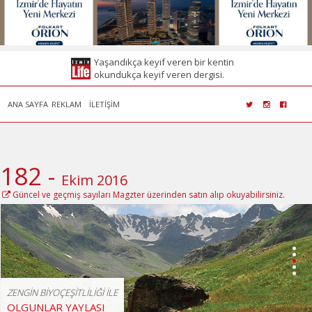
Yaşandıkça keyif veren bir kentin
okundukça keyif veren dergisi.
ANA SAYFA
REKLAM
İLETİŞİM
182 -
Ekim 2016
Güncel ve geçmiş sayıları Magzter üzerinden satın alıp okuyabilirsiniz.
1
2
3
4
5
ZENGİN BİYOÇEŞİTLİLİĞİ İLE
OLGUNLAR YAYLASI