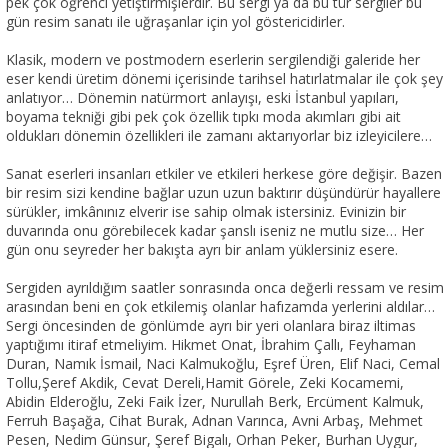
pek çok öğrenci yetiştirmişlerdir. Bu sergi ya da bu tür sergiler bu
gün resim sanatı ile uğraşanlar için yol göstericidirler.
Klasik, modern ve postmodern eserlerin sergilendiği galeride her
eser kendi üretim dönemi içerisinde tarihsel hatırlatmalar ile çok şey
anlatıyor… Dönemin natürmort anlayışı, eski İstanbul yapıları,
boyama tekniği gibi pek çok özellik tıpkı moda akımları gibi ait
oldukları dönemin özellikleri ile zamanı aktarıyorlar biz izleyicilere…
Sanat eserleri insanları etkiler ve etkileri herkese göre değişir. Bazen
bir resim sizi kendine bağlar uzun uzun baktırır düşündürür hayallere
sürükler, imkânınız elverir ise sahip olmak istersiniz. Evinizin bir
duvarında onu görebilecek kadar şanslı iseniz ne mutlu size… Her
gün onu seyreder her bakışta ayrı bir anlam yüklersiniz esere.
Sergiden ayrıldığım saatler sonrasında onca değerli ressam ve resim
arasından beni en çok etkilemiş olanlar hafızamda yerlerini aldılar…
Sergi öncesinden de gönlümde ayrı bir yeri olanlara biraz iltimas
yaptığımı itiraf etmeliyim. Hikmet Onat, İbrahim Çallı, Feyhaman
Duran, Namık İsmail, Naci Kalmukoğlu, Eşref Üren, Elif Naci, Cemal
Tollu,Şeref Akdik, Cevat Dereli,Hamit Görele, Zeki Kocamemi,
Abidin Elderoğlu, Zeki Faik İzer, Nurullah Berk, Ercüment Kalmuk,
Ferruh Başağa, Cihat Burak, Adnan Varınca, Avni Arbaş, Mehmet
Pesen, Nedim Günsur, Şeref Bigalı, Orhan Peker, Burhan Uygur,