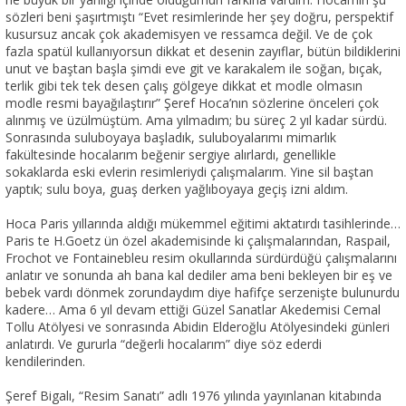
sözleri beni şaşırtmıştı “Evet resimlerinde her şey doğru, perspektif
kusursuz ancak çok akademisyen ve ressamca değil. Ve de çok
fazla spatül kullanıyorsun dikkat et desenin zayıflar, bütün bildiklerini
unut ve baştan başla şimdi eve git ve karakalem ile soğan, bıçak,
terlik gibi tek tek desen çalış gölgeye dikkat et modle olmasın
modle resmi bayağılaştırır” Şeref Hoca’nın sözlerine önceleri çok
alınmış ve üzülmüştüm. Ama yılmadım; bu süreç 2 yıl kadar sürdü.
Sonrasında suluboyaya başladık, suluboyalarımı mimarlık
fakültesinde hocalarım beğenir sergiye alırlardı, genellikle
sokaklarda eski evlerin resimleriydi çalışmalarım. Yine sil baştan
yaptık; sulu boya, guaş derken yağlıboyaya geçiş izni aldım.
Hoca Paris yıllarında aldığı mükemmel eğitimi aktatırdı tasihlerinde…
Paris te H.Goetz ün özel akademisinde ki çalışmalarından, Raspail,
Frochot ve Fontainebleu resim okullarında sürdürdüğü çalışmalarını
anlatır ve sonunda ah bana kal dediler ama beni bekleyen bir eş ve
bebek vardı dönmek zorundaydım diye hafifçe serzenişte bulunurdu
kadere… Ama 6 yıl devam ettiği Güzel Sanatlar Akedemisi Cemal
Tollu Atölyesi ve sonrasında Abidin Elderoğlu Atölyesindeki günleri
anlatırdı. Ve gururla “değerli hocalarım” diye söz ederdi
kendilerinden.
Şeref Bigalı, “Resim Sanatı” adlı 1976 yılında yayınlanan kitabında