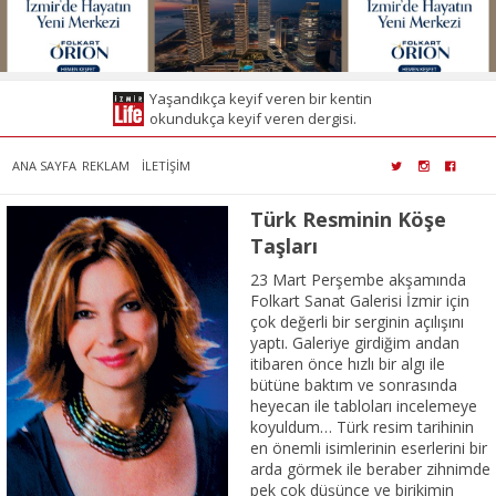
Yaşandıkça keyif veren bir kentin
okundukça keyif veren dergisi.
ANA SAYFA
REKLAM
İLETİŞİM
Türk Resminin Köşe
Taşları
23 Mart Perşembe akşamında
Folkart Sanat Galerisi İzmir için
çok değerli bir serginin açılışını
yaptı. Galeriye girdiğim andan
itibaren önce hızlı bir algı ile
bütüne baktım ve sonrasında
heyecan ile tabloları incelemeye
koyuldum… Türk resim tarihinin
en önemli isimlerinin eserlerini bir
arda görmek ile beraber zihnimde
pek çok düşünce ve birikimin