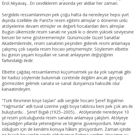
Erol Akyavaş…En sevdiklerim arasında yer aldılar her zaman.
Sergideki ressamlarımızın pek çoğu hatta da neredeyse hepsi yurt
dışında özellikle de Paris’te resim eğitimi almışlar o dönemin ünlü
atölyelerine devam etmişler ve değerli hocalardan ders almışlar.
Bugün ülkemizde resim sanatı ne yazık ki o devrin yüksek seviyesine
benzer bir ivme gösterememiştir. Günümüzde Güzel Sanatlar
Akademilerinde, resim sanatının peşinden giderek resmi anlamaya
çalışmış çok sayıda resim hocası yetişmemiştir. Söylemim elbette
bu günün yaşam koşulları ve sanat anlayışının değiştiğinin
farkındalığı iledir.
Elbette çağdaş ressamlarımızı küçümsemek ya da yok saymak gibi
bir hadsiz söylemde bulunmak cüretinde değilim ancak gerçeği
görmezden gelmek sanata ve sanat dünyamıza haksızlık olur
kanaatindeyim.
“Türk Resminin köşe taşları” adlı sergide hocam Şeref Bigalı’nın
“Yağmurda” adlı tuval üzerine yağlı boya tablosu beni pek çok anı ile
buluşturdu… Şeref Bigalı (1925–2005)… Atölyesinde neredeyse 10
yıl resim yolculuğunda resim sanatını anlamaya çalıştım. Atölyeye
başladığım yıllarda yeteneğime ve bilgime güveniyordum. Mimar
olduğum için de kendimi konuya hâkim görüyordum. Zaman içinde
ne büyük bir yanılgı içinde olduğumun farkına vardım. Hocamın şu