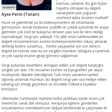
karması canlandı. Bu gün hiçbiri
NISAN2017
hayatta olmayan bu değerli
sanatçıların pek çoğunun
Ayse Perin (Tatari)
eserlerini daha önceleri muhtelif
müze ve galerilerde ya da koleksiyonerlere ait ortamlarda
görmüştüm. Ancak böylesine çeşitlilik ve çokluk içerisinde bir araya
gelmeleri çok özel bir buluşma olmanın yanı sıra bir ders niteliği
taşımaktaydı. Sergi için; yaklaşık 150 yıllık resim tarihimizdeki en
değerli ressamlarımızın eserleri koleksiyonerlerden ödünç alınarak
derlenip bizlere sunulmuş… Kentte yaşayanlar için son derece
değerli bir hizmet olan bu tür sergileri mümkün olduğunca tanıtmalı
ve çok sayıda insanın gezip görmesi sağlanmalı.
Sergi açılışında davetlilere armağan edilen çok değerli katalogta
sergide yer alan 130 ressamın eserleri ve biyografileri yer alıyor.
İnceleyerek dikkatle izlendiğinde Türk resim sanatının tarihini
öğrenip anlamak mümkün. Bu değerli sergi yanı sıra hediye edilen
katalog için emeği geçenlere ve öncelikle Folkart’a teşekkür
borçluyuz.
Ülkemizde Cumhuriyet rejiminin kültür politikası içinde resim çok
önemli bir sanat dalı olmuştur. Avrupa’ya eğitime gönderilen
ressamlarımız memleketimizin değişik kentlerinde ki çalışmaları ile