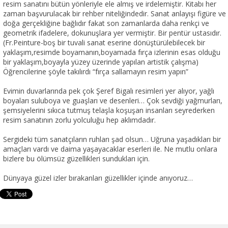
resim sanatını bütün yönleriyle ele almış ve irdelemiştir. Kitabı her
zaman başvurulacak bir rehber niteliğindedir. Sanat anlayışı figüre ve
doğa gerçekliğine bağlıdır fakat son zamanlarda daha renkçi ve
geometrik ifadelere, dokunuşlara yer vermiştir. Bir pentür ustasıdır.
(Fr.Peinture-boş bir tuvali sanat eserine dönüştürülebilecek bir
yaklaşım,resimde boyamanın,boyamada fırça izlerinin esas olduğu
bir yaklaşım,boyayla yüzey üzerinde yapılan artistik çalışma)
Öğrencilerine şöyle takılırdı “fırça sallamayın resim yapın”
Evimin duvarlarında pek çok Şeref Bigalı resimleri yer alıyor, yağlı
boyaları suluboya ve guaşları ve desenleri… Çok sevdiği yağmurları,
şemsiyelerini sıkıca tutmuş telaşla koşuşan insanları seyrederken
resim sanatının zorlu yolculuğu hep aklımdadır.
Sergideki tüm sanatçıların ruhları şad olsun… Uğruna yaşadıkları bir
amaçları vardı ve daima yaşayacaklar eserleri ile. Ne mutlu onlara
bizlere bu ölümsüz güzellikleri sundukları için.
Dünyaya güzel izler bırakanları güzellikler içinde anıyoruz…