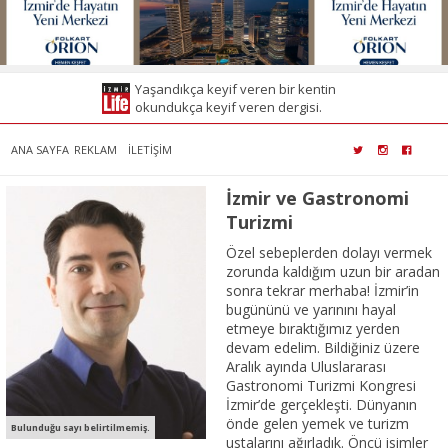
Yaşandıkça keyif veren bir kentin
okundukça keyif veren dergisi.
ANA SAYFA
REKLAM
İLETİŞİM
İzmir ve Gastronomi
Turizmi
Özel sebeplerden dolayı vermek
zorunda kaldığım uzun bir aradan
sonra tekrar merhaba! İzmir’in
bugününü ve yarınını hayal
etmeye bıraktığımız yerden
devam edelim. Bildiğiniz üzere
Aralık ayında Uluslararası
Gastronomi Turizmi Kongresi
İzmir’de gerçekleşti. Dünyanın
önde gelen yemek ve turizm
Bulunduğu sayı belirtilmemiş.
ustalarını ağırladık. Öncü isimler