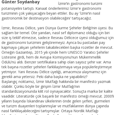
Günter Soydanbay
İzmir’in gastronomi turizmi
potansiyelini tartıştı. Kanaat önderlerimiz İzmir'e gastronomi
turizminin çok yakışacağını beyan ettiler. Bu ay 'İzmir’in nasıl
gastronomik bir destinasyon olabileceğini' tartışacağız.
İzmir, Reseau Délice, yani Dünya Gurme Şehirler Birliği’nin üyesi. Bu
sağlam bir temel. Öte yandan, nasıl sırf diplomanız olduğu için biri
size iş teklif etmezse, sadece Reseau Délicece üyesi olduğumuz için
de gastronomi turizmini geliştiremeyiz. Ayrıca bu pastadan pay
kapmaya çalışan şehirlerin takabilecekleri başka rozetler de mevcut.
Örneğin Gaziantep, 2015 yılı içinde hem UNESCO Yaratıcı Şehirler
Listesine girdi, hem de Avrupa Komisyonu’nun Mükemmellik
Ödülü’nü aldı. Benzer sertifikalara sahip olan sayısız şehir var. Ama
tek başına rozetler şehirleri farklılaştırmaya veya popülerleştirmeye
yetmiyor. Yani Reseau Délice üyeliği, amacımıza ulaşmamız için
gerekli ama yetersiz. Peki daha başka ne yapabiliriz?
Başlangıç noktamız, İzmir Mutfağı hakkında bir manifesto yazmak
olabilir. Çünkü böyle bir girişim İzmir Mutfağı’nın
standardizasyonunda kilit rol oynayacaktır. Sonuçta marka bir kalite
vaadidir. Literatürde çok başarılı bir manifesto örneği mevcut. 2000’li
yılların başında İskandinav ülkelerinin önde gelen şefleri, gurmeleri
ve turizm duayenleri toplanmışlar ve mutfaklarının dünya çapında
nasıl farklılaşabileceğini tartışmışlar. Ortaya Nordik Mutfağı