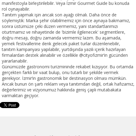
manifestoyla birleştirilebilir. Veya İzmir Gourmet Guide bu konuda
rol oynayabilir.
Tanıtım yapmak işin ancak son ayağı olmalı. Daha önce de
söylemiştik: Marka şehir olabilmemiz için önce aynaya bakmamız,
sonra üstümüze çeki düzen vermemiz, yani standartlarımızı
oturtmamız ve nihayetinde de 'bizimle ilgilenecek' segmentlere,
doğru mesajı, doğru zamanda vermemiz lazım. Bu aşamada,
yemek festivallerine denk gelecek paket turlar düzenlenebilir,
tanıtım kampanyası yapılabilir, yurtdışında yazılı içerik hazırlayan
firmalardan destek alınabilir ve özellikle @cityofizmir’in gücünden
yararlanabilir.
Günümüzde gastronomi turizmininde rekabet kızışıyor. Bu ortamda
gerçekten farklı bir vaat bulup, onu tutarlı bir şekilde vermek
gerekiyor. İzmir’in gastronomik bir destinasyon olması mümkün.
Ancak bunun ön şartı reklam veya tanıtımdan değil, ortak hafızamız,
değerlerimiz ve vizyonumuz hakkında geniş çaplı mutabakata
varmaktan geçiyor.