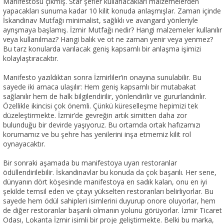
Manifestosu çıkmış. Star şefler kullanacakları malzemelerden
yapacakları sunuma kadar 10 kilit konuda anlaşmışlar. Zaman içinde
İskandinav Mutfağı minimalist, sağlıklı ve avangard yönleriyle
ayrışmaya başlamış. İzmir Mutfağı nedir? Hangi malzemeler kullanılır
veya kullanılmaz? Hangi balık ve ot ne zaman yenir veya yenmez?
Bu tarz konularda varılacak geniş kapsamlı bir anlaşma işimizi
kolaylaştıracaktır.
Manifesto yazıldıktan sonra İzmirliler’in onayına sunulabilir. Bu
sayede iki amaca ulaşılır: Hem geniş kapsamlı bir mutabakat
sağlanılır hem de halk bilgilendirilir, yönlendirilir ve gururlandırılır.
Özellikle ikincisi çok önemli. Çünkü küreselleşme hepimizi tek
düzeleştirmekte. İzmir’de gevreğin artık simitten daha zor
bulunduğu bir devirde yaşıyoruz. Bu ortamda ortak hafızamızı
korumamız ve bu şehre has yenilerini inşa etmemiz kilit rol
oynayacaktır.
Bir sonraki aşamada bu manifestoya uyan restoranlar
ödüllendirilebilir. İskandinavlar bu konuda da çok başarılı. Her sene,
dünyanın dört köşesinde manifestoya en sadık kalan, onu en iyi
şekilde temsil eden ve çıtayı yükselten restoranları belirliyorlar. Bu
sayede hem ödül sahipleri isimlerini duyurup onore oluyorlar, hem
de diğer restoranlar başarılı olmanın yolunu görüyorlar. İzmir Ticaret
Odası, Lokanta İzmir isimli bir proje geliştirmekte. Belki bu marka,