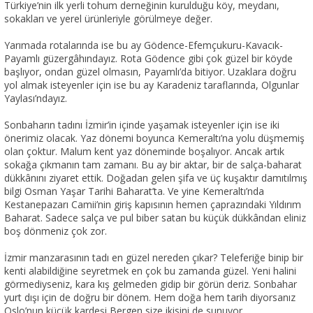
Türkiye’nin ilk yerli tohum derneğinin kurulduğu köy, meydanı,
sokakları ve yerel ürünleriyle görülmeye değer.
Yarımada rotalarında ise bu ay Gödence-Efemçukuru-Kavacık-
Payamlı güzergâhındayız. Rota Gödence gibi çok güzel bir köyde
başlıyor, ondan güzel olmasın, Payamlı’da bitiyor. Uzaklara doğru
yol almak isteyenler için ise bu ay Karadeniz taraflarında, Olgunlar
Yaylası’ndayız.
Sonbaharın tadını İzmir’in içinde yaşamak isteyenler için ise iki
önerimiz olacak. Yaz dönemi boyunca Kemeraltı’na yolu düşmemiş
olan çoktur. Malum kent yaz döneminde boşalıyor. Ancak artık
sokağa çıkmanın tam zamanı. Bu ay bir aktar, bir de salça-baharat
dükkânını ziyaret ettik. Doğadan gelen şifa ve üç kuşaktır damıtılmış
bilgi Osman Yaşar Tarihi Baharat’ta. Ve yine Kemeraltı’nda
Kestanepazarı Camii’nin giriş kapısının hemen çaprazındaki Yıldırım
Baharat. Sadece salça ve pul biber satan bu küçük dükkândan eliniz
boş dönmeniz çok zor.
İzmir manzarasının tadı en güzel nereden çıkar? Teleferiğe binip bir
kenti alabildiğine seyretmek en çok bu zamanda güzel. Yeni halini
görmediyseniz, kara kış gelmeden gidip bir görün deriz. Sonbahar
yurt dışı için de doğru bir dönem. Hem doğa hem tarih diyorsanız
Oslo’nun küçük kardeşi Bergen size ikisini de sunuyor.