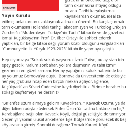
tarih okumasına ihtiyaç olduğu
EKIM2016
ortada. Tarihi karşılaştırmalı
Yayın Kurulu
kaynaklardan okumak, idealize
edilmiş anlatılardan uzaklaşmak adına da önemli. Bu karşılaştırmalı
tarih okumasını Hollandalı tarihçi, akademisyen ve Türkolog Erik-Jan
Zürcher’in “Modernleşen Türkiye’nin Tarihi” kitabı ile ve de gazeteci
İsmail Küçükkaya’nın Prof. Dr. İlber Ortaylı ile sohbet ederek
yaptıkları, bir belge kitabı değil yorum kitabı olduğunu vurguladıkları
“Cumhuriyetin İlk Yüzyılı 1923-2023” kitabı ile yapmaya çalıştık.
Hep diyoruz ya “Sokak sokak yaşıyoruz İzmir'i” diye, bu ay sizin için
epey gezdik. Malum sonbahar, yollara düşmenin ve tabii İzmir’i
gezmenin en güzel zamanı. Her ay yaptığımız sokak haberinde bu
ay yolumuz Bornova'ya düştü. Bornova'da üniversitenin de etkisiyle
her yaş grubuna hitap eden birçok mekân açılıyor. Eğlence,
Küçükpark'tan Süvari Caddesi'ne kaydı diyebiliriz. Bizimle beraber bu
sokağı keşfetmeye ne dersiniz?
“Bir enfes üzüm almaya geldim Kavacık’tan...” Kavacık Üzümü ya da
diğer bilinen adıyla söylersek Enfes Üzüm’ün tadına baktınız mı hiç?
Karabağlar’a bağlı olan Kavacık Köyü, doğal güzelliğiyle de tanınıyor.
Geçen yıl yapılan ulusal anketlerde Ege Bölgesi’nde görülecek ilk beş
köy arasına girmiş. Sonraki durağımız Torbalı Karaot Köyü.