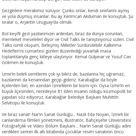
Gezginlere merakımız sürüyor. Çünkü onlar, kendi sınırlarını aşmış
ve yola düşmüş insanlar. Bu ay Kerimcan Akduman ile konuştuk. Şu
sıralar o, Arjantin Uruguay’da olmalı.
Bol keşifli gezi yazılarımızın ardından, biraz da dünya sorunları,
memleket meseleleri diyor ve Civil Talks ile tanıştırıyoruz sizleri. Civil
Talks isimli oluşum, Birleşmiş Milletler Sürdürülebilir Kalkınma
Hedefleri'ni cumartesi günleri düzenlediği yuvarlak masa
toplantılarıyla genç kitleye ulaştırıyor. Kemal Gülpınar ve Yusuf Can
Gökmen ile konuştuk.
İzmir’in belirli semtlerini çok iyi biliriz de, bazılarına hiç uğramaz,
bazılarının da kenarından geçip-gideriz. Karabağlar da böyle
ilçelerden biri, en azından İzmirlilerin bir kısmı için. Oysa İzmir’in en
büyük ilçesinden, neredeyse 81 ilden insanın olduğu kozmopolit bir
yapıdan söz ediyoruz. Karabağlar Belediye Başkanı Muhittin
Selvitopu ile konuştuk.
Ve biraz sanat! Nar’ın Sanat Günlüğü... Nazlı Eda Noyan, İzmirli bir
canlandırma filmleri yönetmeni, illüstratör, Bahçeşehir Üniversitesi
Fotoğrafçılık ve Video Bölüm Başkanı… Nar’ın Sanat Günlüğü adını
verdikleri serinin ilk altı kitabında çocuklar resim sanatının öncü