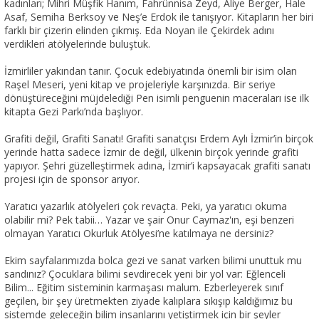
kadınları; Mihri Müşfik Hanım, Fahrünnisa Zeyd, Aliye Berger, Hale
Asaf, Semiha Berksoy ve Neş’e Erdok ile tanışıyor. Kitapların her biri
farklı bir çizerin elinden çıkmış. Eda Noyan ile Çekirdek adını
verdikleri atölyelerinde buluştuk.
İzmirliler yakından tanır. Çocuk edebiyatında önemli bir isim olan
Raşel Meseri, yeni kitap ve projeleriyle karşınızda. Bir seriye
dönüştüreceğini müjdelediği Pen isimli penguenin maceraları ise ilk
kitapta Gezi Parkı’nda başlıyor.
Grafiti değil, Grafiti Sanatı! Grafiti sanatçısı Erdem Aylı İzmir’in birçok
yerinde hatta sadece İzmir de değil, ülkenin birçok yerinde grafiti
yapıyor. Şehri güzelleştirmek adına, İzmir’i kapsayacak grafiti sanatı
projesi için de sponsor arıyor.
Yaratıcı yazarlık atölyeleri çok revaçta. Peki, ya yaratıcı okuma
olabilir mi? Pek tabii… Yazar ve şair Onur Caymaz'ın, eşi benzeri
olmayan Yaratıcı Okurluk Atölyesi’ne katılmaya ne dersiniz?
Ekim sayfalarımızda bolca gezi ve sanat varken bilimi unuttuk mu
sandınız? Çocuklara bilimi sevdirecek yeni bir yol var: Eğlenceli
Bilim... Eğitim sisteminin karmaşası malum. Ezberleyerek sınıf
geçilen, bir şey üretmekten ziyade kalıplara sıkışıp kaldığımız bu
sistemde geleceğin bilim insanlarını yetiştirmek için bir şeyler