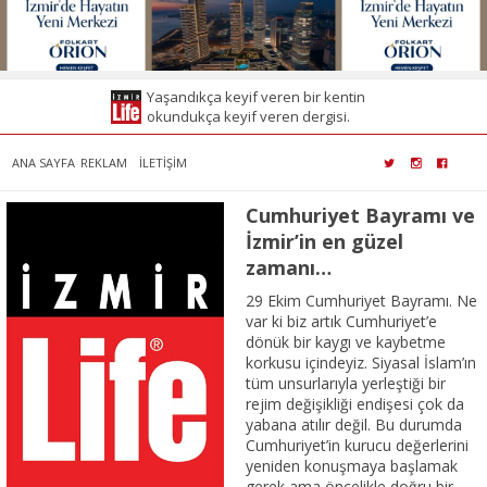
Yaşandıkça keyif veren bir kentin
okundukça keyif veren dergisi.
ANA SAYFA
REKLAM
İLETİŞİM
Cumhuriyet Bayramı ve
İzmir’in en güzel
zamanı…
29 Ekim Cumhuriyet Bayramı. Ne
var ki biz artık Cumhuriyet’e
dönük bir kaygı ve kaybetme
korkusu içindeyiz. Siyasal İslam’ın
tüm unsurlarıyla yerleştiği bir
rejim değişikliği endişesi çok da
yabana atılır değil. Bu durumda
Cumhuriyet’in kurucu değerlerini
yeniden konuşmaya başlamak
gerek ama öncelikle doğru bir