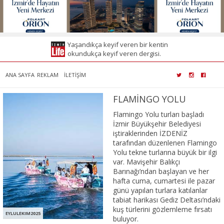
Yaşandıkça keyif veren bir kentin
okundukça keyif veren dergisi.
ANA SAYFA
REKLAM
İLETİŞİM
FLAMİNGO YOLU
Flamingo Yolu turları başladı
İzmir Büyükşehir Belediyesi
iştiraklerinden İZDENİZ
tarafından düzenlenen Flamingo
Yolu tekne turlarına büyük bir ilgi
var. Mavişehir Balıkçı
Barınağı’ndan başlayan ve her
hafta cuma, cumartesi ile pazar
günü yapılan turlara katılanlar
tabiat harikası Gediz Deltası’ndaki
kuş türlerini gözlemleme fırsatı
EYLULEKIM2025
buluyor.