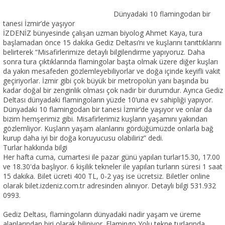
Dünyadaki 10 flamingodan bir
tanesi İzmir’de yaşıyor
İZDENİZ bünyesinde çalışan uzman biyolog Ahmet Kaya, tura
başlamadan önce 15 dakika Gediz Deltası’nı ve kuşlarını tanıttıklarını
belirterek “Misafirlerimize detaylı bilgilendirme yapıyoruz. Daha
sonra tura çıktıklarında flamingolar başta olmak üzere diğer kuşları
da yakın mesafeden gözlemleyebiliyorlar ve doğa içinde keyifli vakit
geçiriyorlar. İzmir gibi çok büyük bir metropolün yanı başında bu
kadar doğal bir zenginlik olması çok nadir bir durumdur. Ayrıca Gediz
Deltası dünyadaki flamingoların yüzde 10’una ev sahipliği yapıyor.
Dünyadaki 10 flamingodan bir tanesi İzmir’de yaşıyor ve onlar da
bizim hemşerimiz gibi. Misafirlerimiz kuşların yaşamını yakından
gözlemliyor. Kuşların yaşam alanlarını gördüğümüzde onlarla bağ
kurup daha iyi bir doğa koruyucusu olabiliriz” dedi.
Turlar hakkında bilgi
Her hafta cuma, cumartesi ile pazar günü yapılan turlar15.30, 17.00
ve 18.30'da başlıyor. 6 kişilik tekneler ile yapılan turların süresi 1 saat
15 dakika. Bilet ücreti 400 TL, 0-2 yaş ise ücretsiz. Biletler online
olarak bilet.izdeniz.com.tr adresinden alınıyor. Detaylı bilgi 531.932
0993.
Gediz Deltası, flamingoların dünyadaki nadir yaşam ve üreme
alanlarından biri olarak biliniyor. Flamingo Yolu tekne turlarında