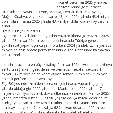
Ticaret Bakanlığı 2025 yılına ait
faaliyet illerine göre ihracat
istatistiklerini yayınladı. İzmir, Manisa, Denizli, Balıkesir, Aydın,
Muğla, Kütahya, Afyonkarahisar ve Uşak’ın 2024 yılında 43,4 milyar
dolar olan ihracatı 2025 yılında 43,7 milyar dolar olarak kayıt altına
alındı.
İzmir, Türkiye üçüncüsü
Ege İhracatçı Birlikleri’nden yapılan yazılı açıklama göre İzmir, 2025
yılında 23 milyar 614 milyon dolarlık ihracatla Türkiye genelinde en
çok ihracat yapan üçüncü şehir olurken, 2024 yılındaki 23 milyar 833
milyon dolarlık ihracat performansının yüzde 1 gerisinde kalmaktan
kurtulamadı.
İzmir’in ihracatına en büyük katkıyı 2 milyar 126 milyon dolarla kimya
sektörü sağlarken, çelik-demir ve demirdışı metaller sektörü 1
milyar 542 milyon dolar, konfeksiyon sektörü 1 milyar 271 milyon
dolarlık performans ortaya koydu.
Ege Bölgesi’nde İzmir’den sonra en çok ihracat yapan il geçmiş
yıllarda olduğu gibi 2025 yılında da Manisa oldu. 2024 yılında 7
milyar 675 milyon dolarlık dövizi ülkemize kazandıran Manisa 2025
yılında ihracatta yüzde 3,5 azalış yaşasa da 7,4 milyar dolar dövizi
Türkiye’ye kazandırdı ve İzmir’i takibini sürdürdü. Manisa’nın ihracatı
aralık ayında yüzde 9’luk azalışla 689 milyon dolardan 629 milyon
dolara indi. Manisa’nın ihracatındaki düşüş elektrik-elektronik