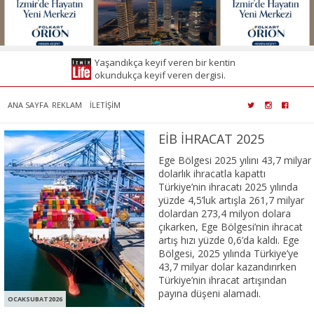
Yaşandıkça keyif veren bir kentin
okundukça keyif veren dergisi.
ANA SAYFA
REKLAM
İLETİŞİM
EİB İHRACAT 2025
Ege Bölgesi 2025 yılını 43,7 milyar
dolarlık ihracatla kapattı
Türkiye’nin ihracatı 2025 yılında
yüzde 4,5’luk artışla 261,7 milyar
dolardan 273,4 milyon dolara
çıkarken, Ege Bölgesi’nin ihracat
artış hızı yüzde 0,6’da kaldı. Ege
Bölgesi, 2025 yılında Türkiye’ye
43,7 milyar dolar kazandırırken
Türkiye’nin ihracat artışından
payına düşeni alamadı.
OCAKSUBAT2026