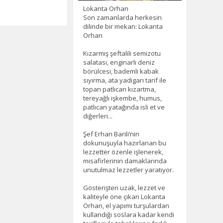
Lokanta Orhan
Son zamanlarda herkesin
dilinde bir mekan: Lokanta
Orhan
Kızarmış şeftalili semizotu
salatası, enginarlı deniz
börülcesi, bademli kabak
sıyırma, ata yadigarı tarif ile
topan patlıcan kızartma,
tereyağlı işkembe, humus,
patlıcan yatağında isli et ve
diğerleri...
Şef Erhan Barili’nin
dokunuşuyla hazırlanan bu
lezzetter özenle işlenerek,
misafirlerinin damaklarında
unutulmaz lezzetler yaratıyor.
Gösterişten uzak, lezzet ve
kaliteyle öne çıkan Lokanta
Orhan, el yapımı turşulardan
kullandığı soslara kadar kendi