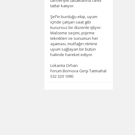
tarifleriyle tabaklarına farklı
tatlar katıyor.
Şef’in kurduğu ekip, uyum
içinde çalışan saat gibi
kusursuz bir düzenle işliyor.
Malzeme seçimi, pişirme
teknikleri ve sunumun her
aşaması, mutfağın ritmine
uyum sağlayan bir bütün
halinde hareket ediyor.
Lokanta Orhan
Forum Bornova Girişi Tatmahal