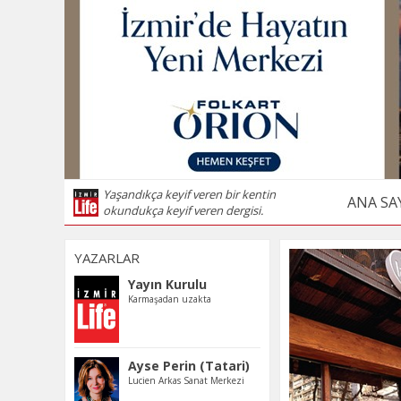
Yaşandıkça keyif veren bir kentin
ANA SA
okundukça keyif veren dergisi.
YAZARLAR
Yayın Kurulu
Karmaşadan uzakta
Ayse Perin (Tatari)
Lucien Arkas Sanat Merkezi