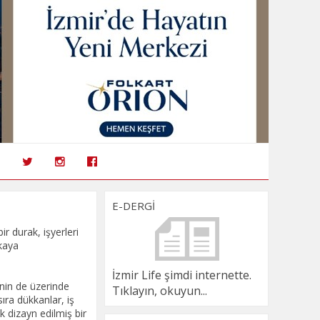
E-DERGİ
ir durak, işyerleri
nkaya
İzmir Life şimdi internette.
’nin de üzerinde
Tıklayın, okuyun...
ıra dükkanlar, iş
k dizayn edilmiş bir