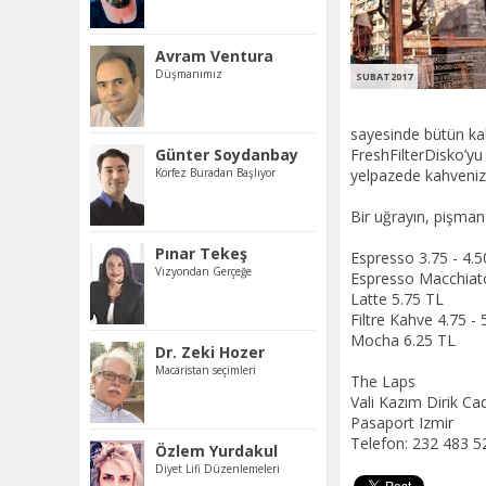
Avram Ventura
Düşmanımız
SUBAT2017
sayesinde bütün kah
Günter Soydanbay
FreshFilterDisko’yu
Körfez Buradan Başlıyor
yelpazede kahveniz
Bir uğrayın, pişma
Pınar Tekeş
Espresso 3.75 - 4.5
Vizyondan Gerçeğe
Espresso Macchiat
Latte 5.75 TL
Filtre Kahve 4.75 - 
Mocha 6.25 TL
Dr. Zeki Hozer
Macaristan seçimleri
The Laps
Vali Kazım Dirik Ca
Pasaport Izmir
Telefon: 232 483 5
Özlem Yurdakul
Diyet Lifi Düzenlemeleri