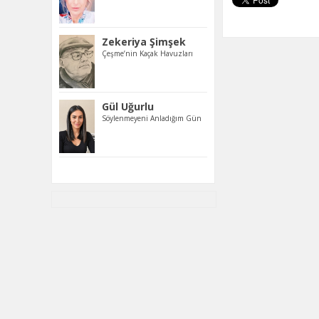
Zekeriya Şimşek
Çeşme’nin Kaçak Havuzları
Gül Uğurlu
Söylenmeyeni Anladığım Gün