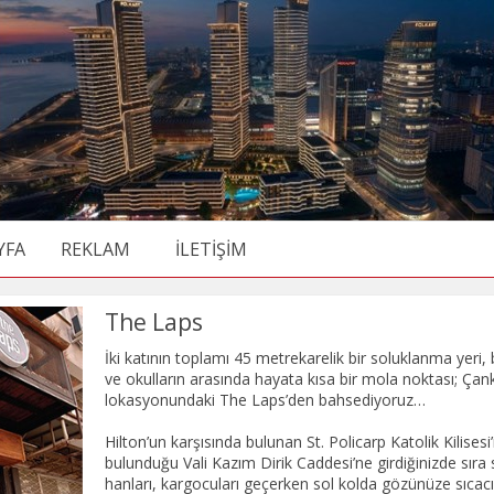
YFA
REKLAM
İLETİŞİM
The Laps
İki katının toplamı 45 metrekarelik bir soluklanma yeri, b
ve okulların arasında hayata kısa bir mola noktası; Ça
lokasyonundaki The Laps’den bahsediyoruz…
Hilton’un karşısında bulunan St. Policarp Katolik Kilisesi
bulunduğu Vali Kazım Dirik Caddesi’ne girdiğinizde sıra s
hanları, kargocuları geçerken sol kolda gözünüze sıcacı