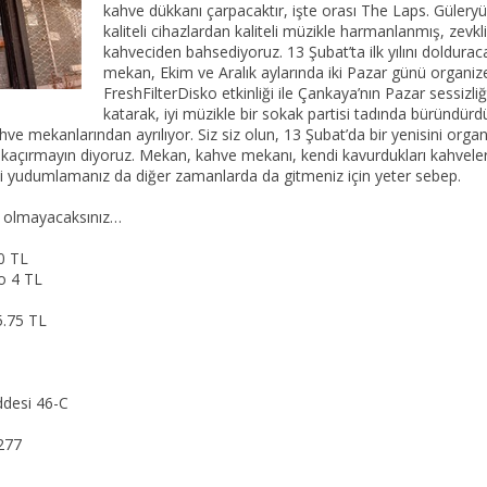
kahve dükkanı çarpacaktır, işte orası The Laps. Güleryüz
kaliteli cihazlardan kaliteli müzikle harmanlanmış, zevkli
kahveciden bahsediyoruz. 13 Şubat’ta ilk yılını doldura
mekan, Ekim ve Aralık aylarında iki Pazar günü organize 
FreshFilterDisko etkinliği ile Çankaya’nın Pazar sessizliğ
katarak, iyi müzikle bir sokak partisi tadında büründürdük
ve mekanlarından ayrılıyor. Siz siz olun, 13 Şubat’da bir yenisini organ
 kaçırmayın diyoruz. Mekan, kahve mekanı, kendi kavurdukları kahveler
i yudumlamanız da diğer zamanlarda da gitmeniz için yeter sebep.
n olmayacaksınız…
0 TL
o 4 TL
5.75 TL
ddesi 46-C
277